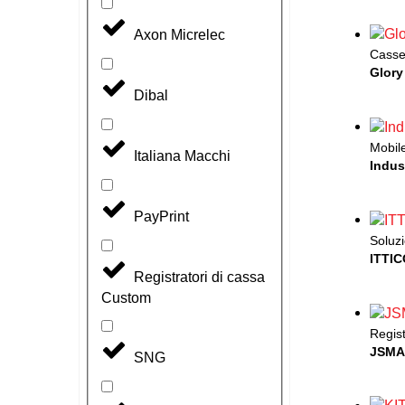
Axon Micrelec
Casset
Glory
Dibal
Mobil
Italiana Macchi
Indus
PayPrint
Soluzi
ITTI
Registratori di cassa
Custom
Regist
JSMA
SNG