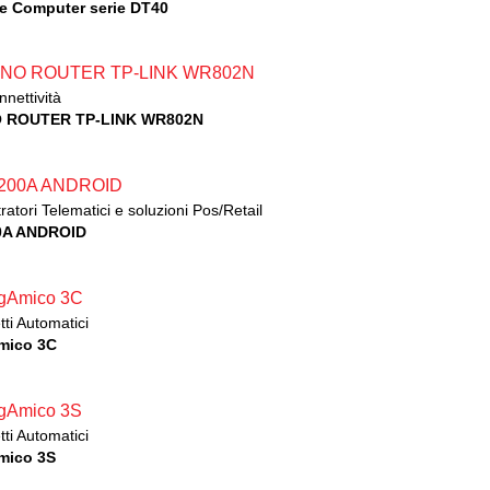
e Computer serie DT40
nnettività
 ROUTER TP-LINK WR802N
ratori Telematici e soluzioni Pos/Retail
0A ANDROID
ti Automatici
mico 3C
ti Automatici
mico 3S