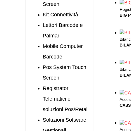
Screen
Regist
Kit Connettività
BIG 
Lettori Barcode e
Palmari
Bilanc
BILA
Mobile Computer
Barcode
Pos System Touch
Bilanc
BILA
Screen
Registratori
Telematici e
Acces
CASS
soluzioni Pos/Retail
Soluzioni Software
Acces
Gestionali