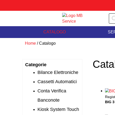
Vai
al
contenuto
Pro
sea
CATALOGO
SER
Home
/ Catalogo
Cata
Categorie
Bilance Elettroniche
Cassetti Automatici
Conta Verifica
Regist
Banconote
BIG 3
Kiosk System Touch