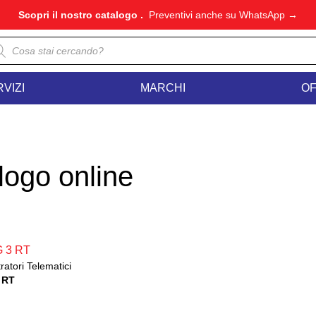
Scopri il nostro catalogo .
Preventivi anche su WhatsApp →
ducts
rch
VIZI
MARCHI
O
logo online
ratori Telematici
 RT