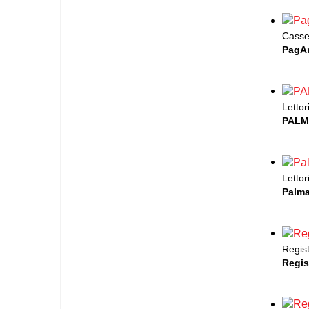
Casset
PagA
Lettor
PALM
Lettor
Palma
Regist
Regis