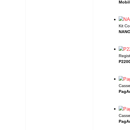
Mobil
Kit Co
NANO
Regist
P220
Casset
PagA
Casset
PagA