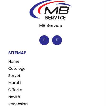
MB Service
F
I
a
n
c
s
e
t
b
a
o
g
SITEMAP
o
r
k
a
-
m
Home
f
Catalogo
Servizi
Marchi
Offerte
Novità
Recensioni