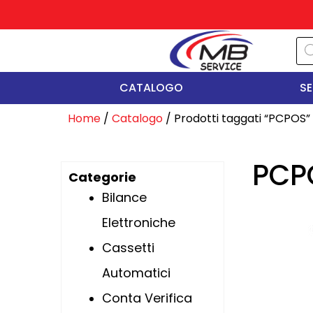
Vai
al
contenuto
Pr
se
CATALOGO
SE
Home
/
Catalogo
/ Prodotti taggati “PCPOS”
PCP
Categorie
Bilance
Elettroniche
Cassetti
Automatici
Conta Verifica