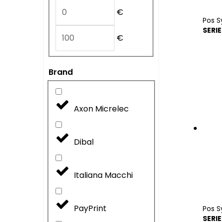
€
Pos 
SERI
€
Brand
Axon Micrelec
Dibal
Italiana Macchi
PayPrint
Pos 
SERI