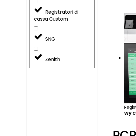
Registratori di
cassa Custom
SNG
Zenith
Regis
Wy C
PCP