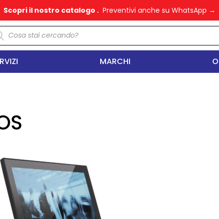
Scopri il nostro catalogo .
Preventivi anche su WhatsApp →
oducts
arch
RVIZI
MARCHI
O
OS