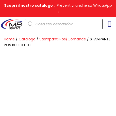
Vai
Scopri il nostro catalogo .
Preventivi anche su WhatsApp
al
→
contenuto
Products
search
Home
/
Catalogo
/
Stampanti Pos/Comande
/ STAMPANTE
POS KUBE II ETH