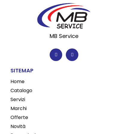
MB Service
F
I
a
n
c
s
e
t
b
a
o
g
SITEMAP
o
r
k
a
-
m
Home
f
Catalogo
Servizi
Marchi
Offerte
Novità