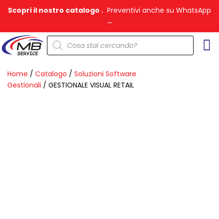
Vai
Scopri il nostro catalogo .
Preventivi anche su WhatsApp
al
→
contenuto
Products
search
Home
/
Catalogo
/
Soluzioni Software
Gestionali
/ GESTIONALE VISUAL RETAIL