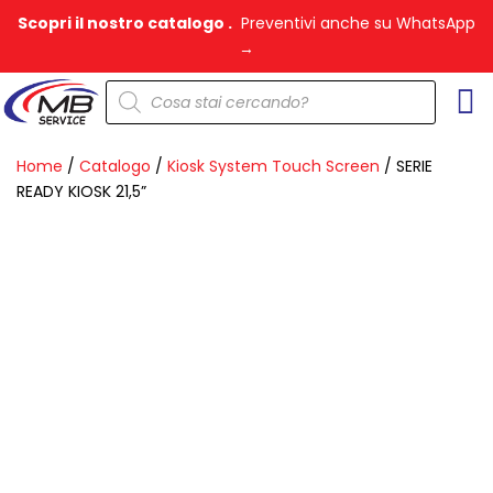
Vai
Scopri il nostro catalogo .
Preventivi anche su WhatsApp
al
→
contenuto
Products
search
Home
/
Catalogo
/
Kiosk System Touch Screen
/ SERIE
READY KIOSK 21,5”