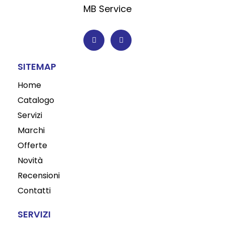
MB Service
F
I
a
n
c
s
e
t
b
a
o
g
SITEMAP
o
r
k
a
-
m
Home
f
Catalogo
Servizi
Marchi
Offerte
Novità
Recensioni
Contatti
SERVIZI