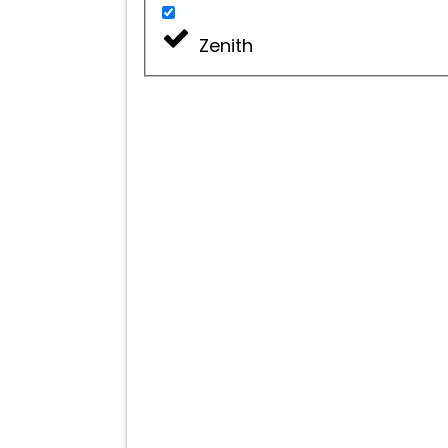
Zenith
Bilance Elettroniche
SERIE EQUA 6000 H