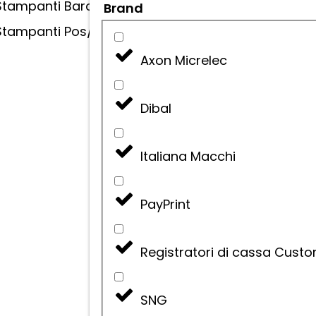
Stampanti Barcode
Brand
Stampanti Pos/Comande
Axon Micrelec
Dibal
Bilance Elettroniche
Italiana Macchi
SERIE EQUA 4000 H
PayPrint
Registratori di cassa Cust
SNG